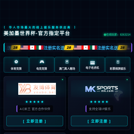
www.hth.com·
关于
新
服
SEARCH
投
云平台
www.hth.com
闻
务
资
中
EN
支
者
心
持
交
流