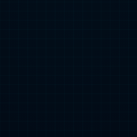
实时采集
基于先进的物联网技术，专业面向储能/微电网领域，实时
采用边缘计算
快速响应，实时处理，保障储能系统安全、稳定运行
智能运营、高效管理
基于自主研发的新一代储能云平台，更好的实现储能电站的
快速处理本地储能电站实时运行数据，又能集中高效管理各